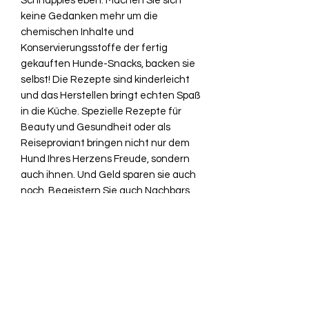
Schnappies eben. Machen Sie sich
keine Gedanken mehr um die
chemischen Inhalte und
Konservierungsstoffe der fertig
gekauften Hunde-Snacks, backen sie
selbst! Die Rezepte sind kinderleicht
und das Herstellen bringt echten Spaß
in die Küche. Spezielle Rezepte für
Beauty und Gesundheit oder als
Reiseproviant bringen nicht nur dem
Hund Ihres Herzens Freude, sondern
auch ihnen. Und Geld sparen sie auch
noch. Begeistern Sie auch Nachbars
Lumpi oder die ganze
Welpenspielgruppe mit
selbstgebackenen Geschenken. Sie
wissen doch: Kleine Schnappies
erhalten die Freundschaft! Mit vielen
Tipps, wunderschönen Tierfotos und
witzigen Storys rund um die Vierbeiner,