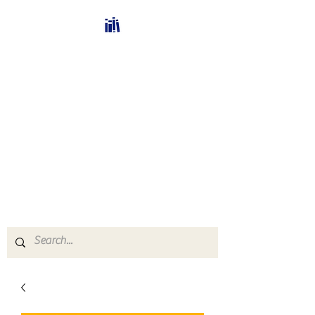
Bücherhalle-
Schweiz
mail(at)verlags-service.ch
Buchhandel und
Antiquariat