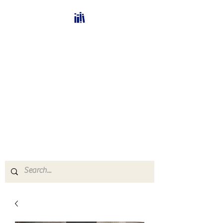
Bücherhalle-
Schweiz
mail(at)verlags-service.ch
Buchhandel und
Antiquariat