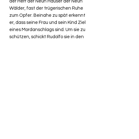
der Herr der Neun Häuser der Neun
Wälder, fast der trügerischen Ruhe
zum Opfer. Beinahe zu spät erkennt
er, dass seine Frau und sein Kind Ziel
eines Mordanschlags sind. Um sie zu
schützen, schickt Rudolfo sie in den
vermeintlich sicheren Norden und
macht sich auf, die Hintermänner der
Attentäter zu stellen. Aber diese
folgen einem Plan, der bereits lange
vor Rudolfos Geburt in Gang gesetzt
wurde. Jetzt sind sie kaum noch
aufzuhalten …
Herausgeber : Blanvalet
Taschenbuch Verlag; 2011
Taschenbuch : 544 Seiten
ISBN-10 : 3442266742
ISBN-13 : 9783442266746
Originaltitel : Psalms of Isaak 03.