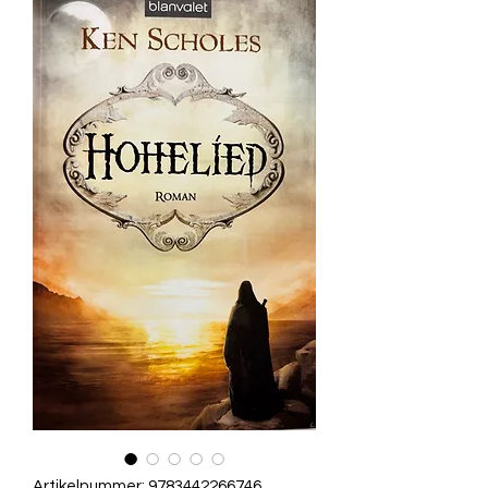
Artikelnummer: 9783442266746