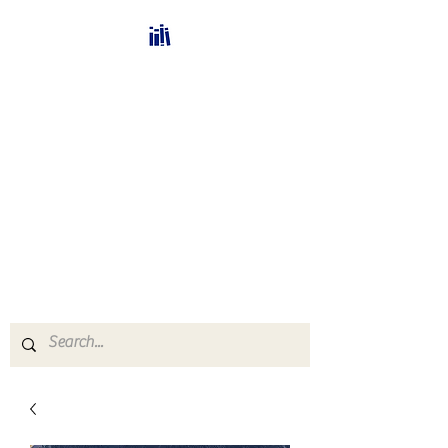
Bücherhalle-
Schweiz
mail(at)verlags-service.ch
Buchhandel und
Antiquariat