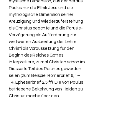
mystische Dimension, aus der heraus
Paulus nur die Ethik Jesu und die
mythologische Dimension seiner
Kreuzigung und Wiederauferstehung
als Christus beachte und die
Parusie
-
Verzögerung als Aufforderung zur
weltweiten Ausbreitung der Lehre
Christi als Voraussetzung für den
Beginn des Reiches Gottes
interpretiere, zumal Christen schon im
Diesseits Teil des Reiches geworden
seien (zum Beispiel Römerbrief 6, 1–
14, Epheserbrief 2,5 ff). Die von Paulus
betriebene Bekehrung von Heiden zu
Christus mache über den
eingeschränkten Kreis der Jünger
hinaus die christliche Gemeinde (und
später die Kirche) zum eigentlichen
Vermächtnis Jesu; seine Kreuzigung
sei nicht das Ende, sondern der