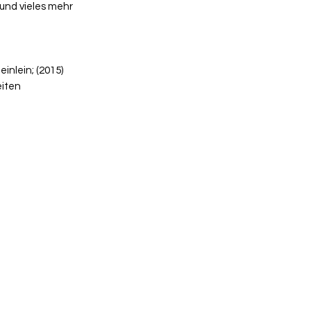
 und vieles mehr
inlein; (2015)
eiten
+41 79 333 44 03
2022 - Verlags-Service Imfeld - mail(at)verlags-service.ch