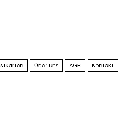
handel und
tiquariat
elden
stkarten
Über uns
AGB
Kontakt