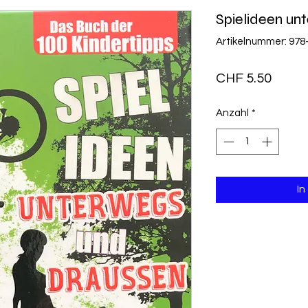
Spielideen un
Artikelnummer: 978
Preis
CHF 5.50
Anzahl
*
In