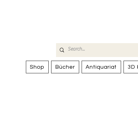
Bücherhalle-
mail(at)verlags-service.ch
Shop
Bücher
Antiquariat
3D 