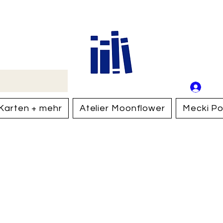
Buch
Schweiz
An
Anm
Karten + mehr
Atelier Moonflower
Mecki Po