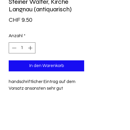
Steiner Walter, Kirche
Langnau (antiquarisch)
Preis
CHF 9.50
Anzahl
*
In den Warenkorb
handschriftlicher Eintrag auf dem
Vorsatz ansonsten sehr gut
erhaltenes, sauberes Exemplar
ihre Bedeutung als Mittelpunkt der
Gemeinde und ihre Geschichte
Herausgeber ‏ : ‎
Langnau; Verlag