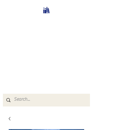
Bücherhalle-
Schweiz
mail(at)verlags-service.ch
Buchhandel und
Antiquariat