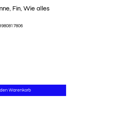
ne, Fin, Wie alles
83980817806
 den Warenkorb