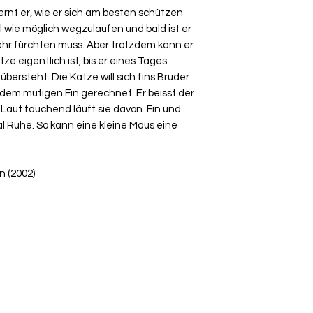
rnt er, wie er sich am besten schützen
ell wie möglich wegzulaufen und bald ist er
 mehr fürchten muss. Aber trotzdem kann er
tze eigentlich ist, bis er eines Tages
ersteht. Die Katze will sich fins Bruder
 dem mutigen Fin gerechnet. Er beisst der
. Laut fauchend läuft sie davon. Fin und
al Ruhe. So kann eine kleine Maus eine
n (2002)
+41 79 333 44 03