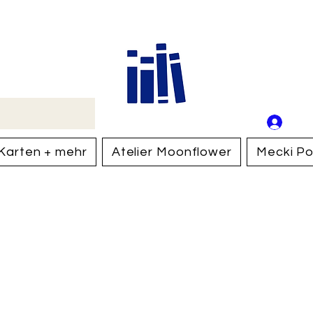
Buch
Schweiz
An
Anm
Karten + mehr
Atelier Moonflower
Mecki Po