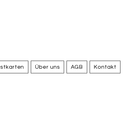
handel und
tiquariat
elden
stkarten
Über uns
AGB
Kontakt