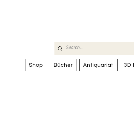
Bücherhalle-
mail(at)verlags-service.ch
Shop
Bücher
Antiquariat
3D 