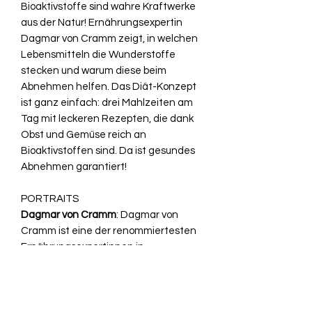
Bioaktivstoffe sind wahre Kraftwerke
aus der Natur! Ernährungsexpertin
Dagmar von Cramm zeigt, in welchen
Lebensmitteln die Wunderstoffe
stecken und warum diese beim
Abnehmen helfen. Das Diät-Konzept
ist ganz einfach: drei Mahlzeiten am
Tag mit leckeren Rezepten, die dank
Obst und Gemüse reich an
Bioaktivstoffen sind. Da ist gesundes
Abnehmen garantiert!
PORTRAITS
Dagmar von Cramm
: Dagmar von
Cramm ist eine der renommiertesten
Ernährungsexpertinnen in
Deutschland. Als berufstätige Mutter
dreier Kinder kennt sie sich bestens
damit aus, wie man eine gesunde
Ernährung auch im turbulenten