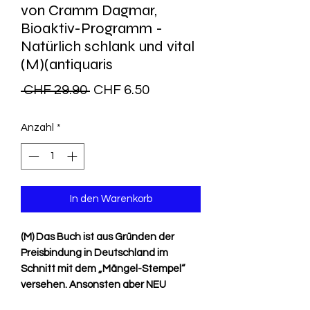
von Cramm Dagmar,
Bioaktiv-Programm -
Natürlich schlank und vital
(M)(antiquaris
Standardpreis
Sale-
 CHF 29.90 
CHF 6.50
Preis
Anzahl
*
In den Warenkorb
(M) Das Buch ist aus Gründen der
Preisbindung in Deutschland im
Schnitt mit dem „Mängel-Stempel“
versehen. Ansonsten aber NEU