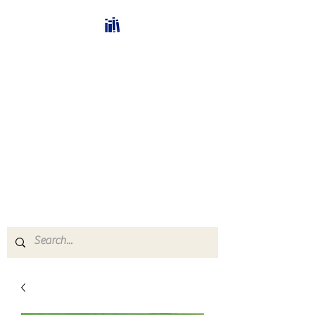
Bücherhalle-
Schweiz
mail(at)verlags-service.ch
Buchhandel und
Antiquariat