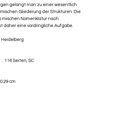
ngen gelangt man zu einer wesentlich
omischen Gliederung der Strukturen. Die
o­ mischen Nomenklatur nach
st daher eine vordringliche Aufgabe.
n Heidelberg
Seitenzahl der Print-Ausgabe ‏ : ‎
116 Seiten, SC
 20.29 cm
+41 79 333 44 03
2022 - Verlags-Service Imfeld - mail(at)verlags-service.ch