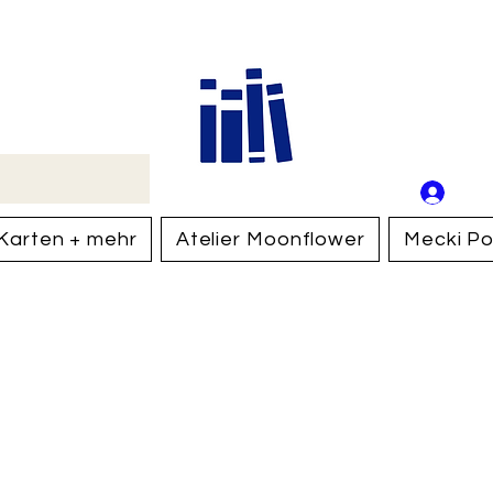
Buch
Schweiz
An
Anm
Karten + mehr
Atelier Moonflower
Mecki Po