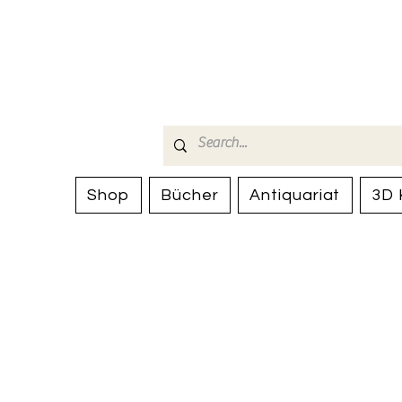
Bücherhalle-
mail(at)verlags-service.ch
Shop
Bücher
Antiquariat
3D 