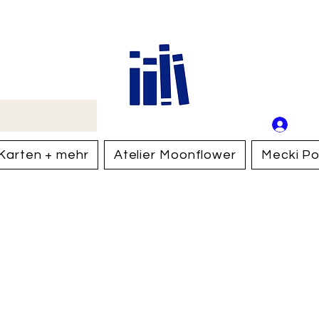
Buch
Schweiz
An
Anm
Karten + mehr
Atelier Moonflower
Mecki Po