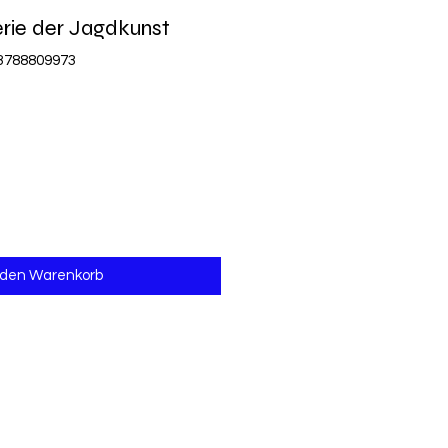
erie der Jagdkunst
83788809973
 den Warenkorb