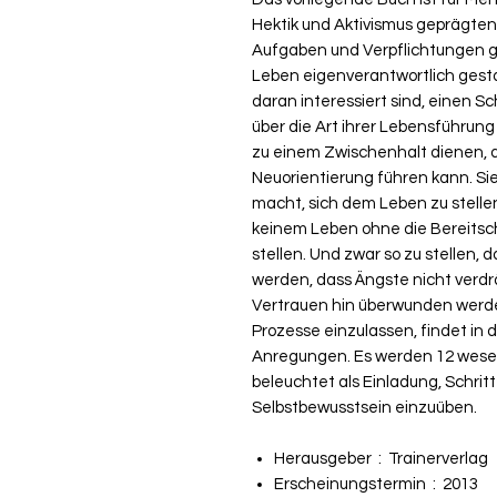
Hektik und Aktivismus geprägten 
Aufgaben und Verpflichtungen ge
Leben eigenverantwortlich gesta
daran interessiert sind, einen S
über die Art ihrer Lebensführun
zu einem Zwischenhalt dienen, d
Neuorientierung führen kann. Si
macht, sich dem Leben zu stelle
keinem Leben ohne die Bereitsch
stellen. Und zwar so zu stellen
werden, dass Ängste nicht verd
Vertrauen hin überwunden werde
Prozesse einzulassen, findet in 
Anregungen. Es werden 12 wese
beleuchtet als Einladung, Schritt 
Selbstbewusstsein einzuüben.
Herausgeber ‏ : ‎
Trainerverlag
Erscheinungstermin ‏ : ‎
2013