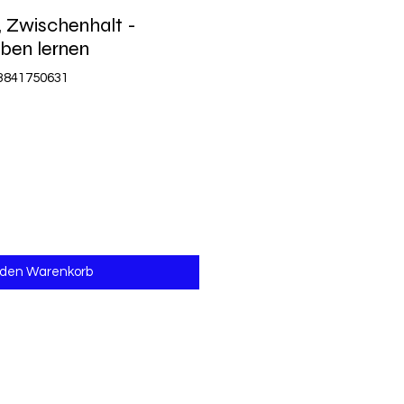
 Zwischenhalt -
eben lernen
83841750631
 den Warenkorb