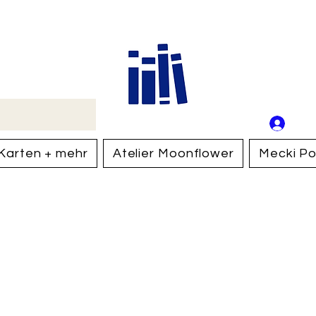
Buch
Schweiz
An
Anm
Karten + mehr
Atelier Moonflower
Mecki Po