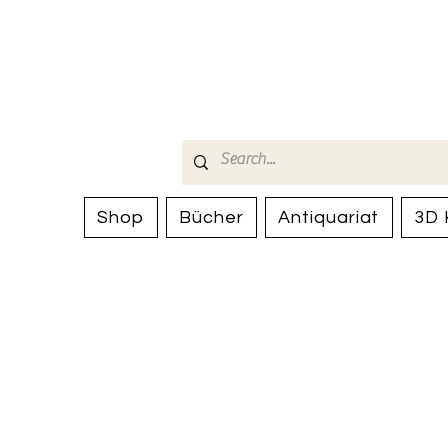
Bücherhalle-
mail(at)verlags-service.ch
Shop
Bücher
Antiquariat
3D 