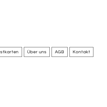
handel und
tiquariat
elden
stkarten
Über uns
AGB
Kontakt